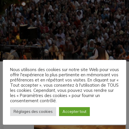
Nous utilisons des cookies sur notre site Web pour vous
Accueil
»
Agenda
offrir l'expérience la plus pertinente en mémorisant vos
préférences et en répétant vos visites. En cliquant sur «
Agenda
Tout accepter », vous consentez à l'utilisation de TOUS
les cookies. Cependant, vous pouvez vous rendre sur
les « Paramètres des cookies » pour fournir un
consentement contrôlé.
Réglages des cookies
Accepter tout