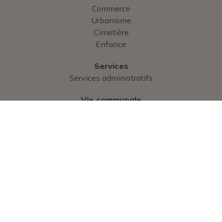
Commerce
Urbanisme
Cimetière
Enfance
Services
Services administratifs
Vie communale
Bulletin municipal
Guide pratique
Contact
Hôtel de Ville
Place Alexandre Gagneux
CS 30104
38590 Saint-Etienne de Saint-Geoirs