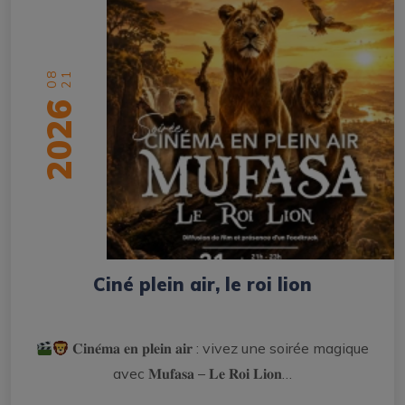
08
21
2026
Ciné plein air, le roi lion
𝐂𝐢𝐧𝐞́𝐦𝐚 𝐞𝐧 𝐩𝐥𝐞𝐢𝐧 𝐚𝐢𝐫 : vivez une soirée magique
avec 𝐌𝐮𝐟𝐚𝐬𝐚 – 𝐋𝐞 𝐑𝐨𝐢 𝐋𝐢𝐨𝐧…