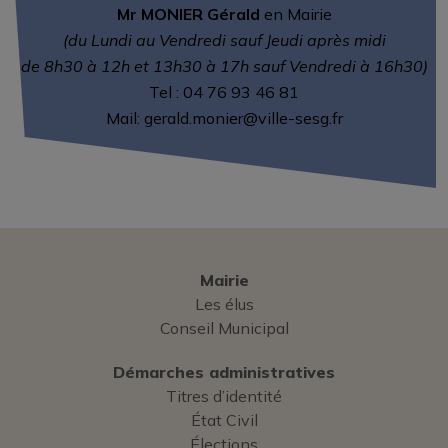
Mr MONIER Gérald
en Mairie
(du Lundi au Vendredi sauf Jeudi après midi
de 8h30 à 12h et 13h30 à 17h sauf Vendredi à 16h30)
Tel :
04 76 93 46 81
Mail:
gerald.monier@ville-sesg.fr
Mairie
Les élus
Conseil Municipal
Démarches administratives
Titres d’identité
État Civil
Élections