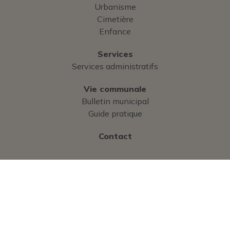
Urbanisme
Cimetière
Enfance
Services
Services administratifs
Vie communale
Bulletin municipal
Guide pratique
Contact
Hôtel de Ville
Place Alexandre Gagneux
CS 30104
38590 Saint-Etienne de Saint-Geoirs