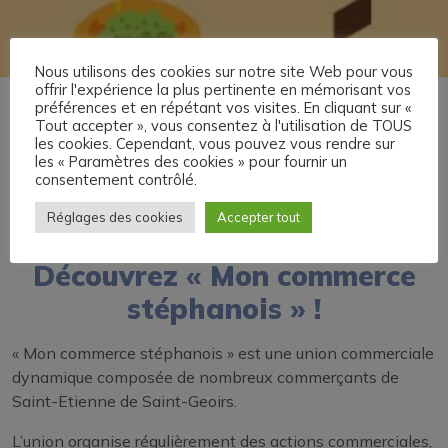
Nous utilisons des cookies sur notre site Web pour vous
offrir l'expérience la plus pertinente en mémorisant vos
préférences et en répétant vos visites. En cliquant sur «
Accueil
»
Démarches administratives
»
Commerce
»
Union
Tout accepter », vous consentez à l'utilisation de TOUS
commerciale
les cookies. Cependant, vous pouvez vous rendre sur
les « Paramètres des cookies » pour fournir un
Union commerciale
consentement contrôlé.
Réglages des cookies
Accepter tout
Découvrez « Mon commerce
stéphanois » !
« Mon commerce stéphanois » est une union commerciale
dynamique composée de nombreux commerçants de
Saint-Etienne de Saint-Geoirs.
L’union organise régulièrement des actions commerciales,