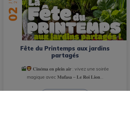
02
Fête du Printemps aux jardins
partagés
𝐂𝐢𝐧𝐞́𝐦𝐚 𝐞𝐧 𝐩𝐥𝐞𝐢𝐧 𝐚𝐢𝐫 : vivez une soirée
magique avec 𝐌𝐮𝐟𝐚𝐬𝐚 – 𝐋𝐞 𝐑𝐨𝐢 𝐋𝐢𝐨𝐧…
en savoir plus