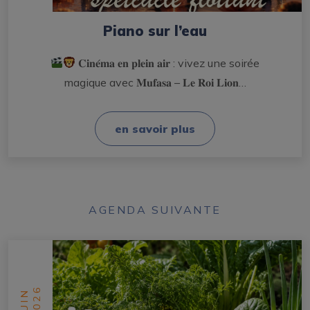
Piano sur l’eau
𝐂𝐢𝐧𝐞́𝐦𝐚 𝐞𝐧 𝐩𝐥𝐞𝐢𝐧 𝐚𝐢𝐫 : vivez une soirée
magique avec 𝐌𝐮𝐟𝐚𝐬𝐚 – 𝐋𝐞 𝐑𝐨𝐢 𝐋𝐢𝐨𝐧…
en savoir plus
AGENDA SUIVANTE
2026
JUIN