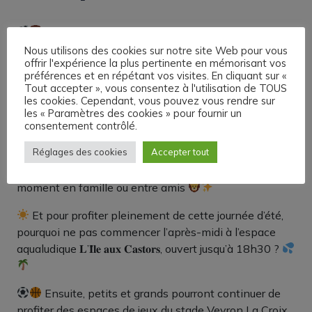
𝐂𝐢𝐧𝐞́𝐦𝐚 𝐞𝐧 𝐩𝐥𝐞𝐢𝐧 𝐚𝐢𝐫 : vivez une soirée magique
avec 𝐌𝐮𝐟𝐚𝐬𝐚 – 𝐋𝐞 𝐑𝐨𝐢 𝐋𝐢𝐨𝐧
Nous utilisons des cookies sur notre site Web pour vous
offrir l'expérience la plus pertinente en mémorisant vos
Le vendredi 21 août, la Ville de Saint-Étienne de
préférences et en répétant vos visites. En cliquant sur «
Tout accepter », vous consentez à l'utilisation de TOUS
Saint-Geoirs vous invite à une grande soirée cinéma
les cookies. Cependant, vous pouvez vous rendre sur
sous les étoiles au Stade Veyron La Croix
les « Paramètres des cookies » pour fournir un
consentement contrôlé.
Au programme : la diffusion en plein air du film
Réglages des cookies
Accepter tout
événement 𝐌𝐮𝐟𝐚𝐬𝐚 – 𝐋𝐞 𝐑𝐨𝐢 𝐋𝐢𝐨𝐧, dans une ambiance
estivale et conviviale, idéale pour partager un beau
moment en famille ou entre amis
Et pour profiter pleinement de cette journée d’été,
pourquoi ne pas commencer l’après-midi à l’espace
aqualudique 𝐋’𝐈̂𝐥𝐞 𝐚𝐮𝐱 𝐂𝐚𝐬𝐭𝐨𝐫𝐬, ouvert jusqu’à 18h30 ?
Ensuite, petits et grands pourront continuer de
profiter des espaces de jeux du stade Veyron La Croix