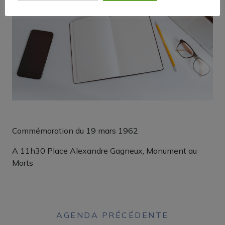
Commémoration du 19 mars 1962
A 11h30 Place Alexandre Gagneux, Monument au
Morts
AGENDA PRÉCÉDENTE