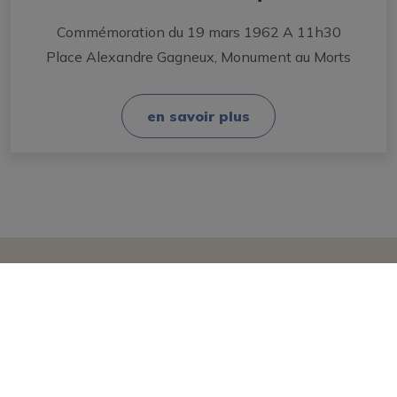
Commémoration du 19 mars 1962 A 11h30
Place Alexandre Gagneux, Monument au Morts
en savoir plus
Mairie
Les élus
Conseil Municipal
Démarches administratives
Titres d’identité