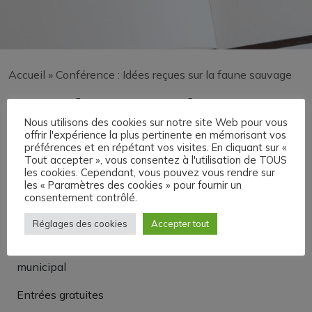
Accueil
»
Conférence : Idées reçues sur la faune sauvage
Conférence : Idées reçues
Nous utilisons des cookies sur notre site Web pour vous
sur la faune sauvage
offrir l'expérience la plus pertinente en mémorisant vos
préférences et en répétant vos visites. En cliquant sur «
Tout accepter », vous consentez à l'utilisation de TOUS
les cookies. Cependant, vous pouvez vous rendre sur
Conférence : Idées reçues sur la faune sauvage
les « Paramètres des cookies » pour fournir un
consentement contrôlé.
Organisée par le municipalité en partenariat avec la
LPO
Réglages des cookies
Accepter tout
Vendredi 14 novembre à 19h salle du conseil
municipal
Entrées gratuites