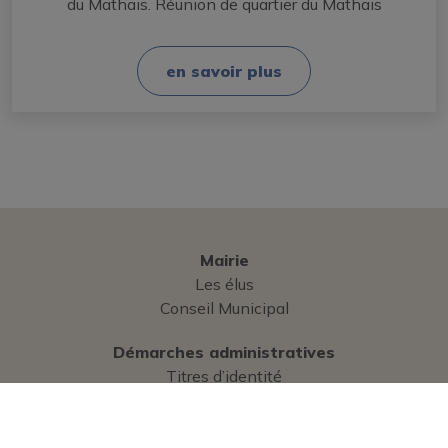
du Mathais. Réunion de quartier du Mathais
en savoir plus
Mairie
Les élus
Conseil Municipal
Démarches administratives
Titres d’identité
État Civil
Élections