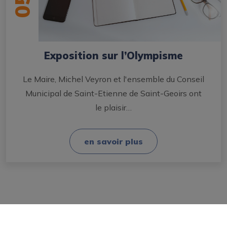
05
Exposition sur l’Olympisme
Le Maire, Michel Veyron et l'ensemble du Conseil
Municipal de Saint-Etienne de Saint-Geoirs ont
le plaisir…
en savoir plus