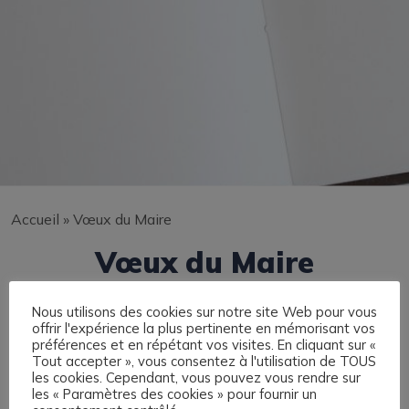
Accueil
»
Vœux du Maire
Vœux du Maire
Nous utilisons des cookies sur notre site Web pour vous
Le Maire, Michel Veyron et l’ensemble du Conseil
offrir l'expérience la plus pertinente en mémorisant vos
Municipal de Saint-Etienne de Saint-Geoirs ont le
préférences et en répétant vos visites. En cliquant sur «
Tout accepter », vous consentez à l'utilisation de TOUS
plaisir de vous inviter à la grande cérémonie des Voeux
les cookies. Cependant, vous pouvez vous rendre sur
:
les « Paramètres des cookies » pour fournir un