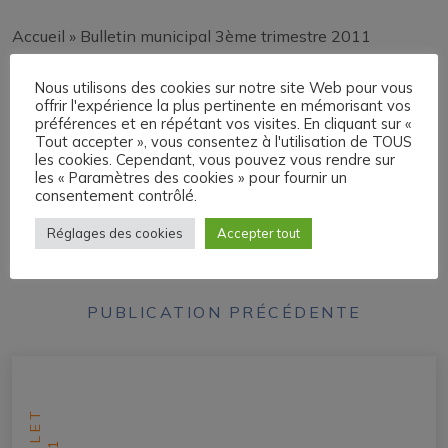
Accueil
»
Bulletin municipal 3ème trimestre 2011
Bulletin municipal 3ème
Nous utilisons des cookies sur notre site Web pour vous
offrir l'expérience la plus pertinente en mémorisant vos
trimestre 2011
préférences et en répétant vos visites. En cliquant sur «
Tout accepter », vous consentez à l'utilisation de TOUS
les cookies. Cependant, vous pouvez vous rendre sur
les « Paramètres des cookies » pour fournir un
Bulletin municipal du 3ème trimestre 2011 de Saint-
consentement contrôlé.
Etienne de Saint-Geoirs.
Réglages des cookies
Accepter tout
PUBLICATION PRÉCÉDENTE
JUILLET