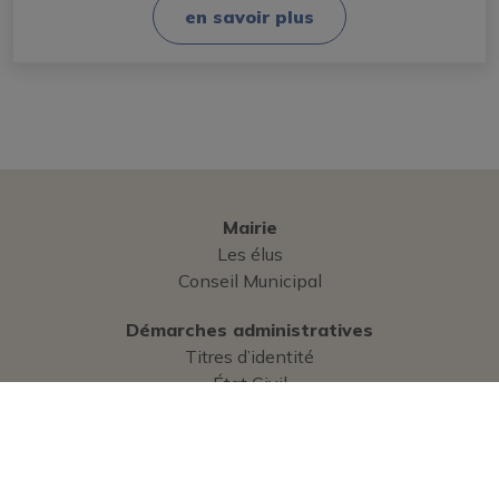
en savoir plus
Mairie
Les élus
Conseil Municipal
Démarches administratives
Titres d’identité
État Civil
Élections
Commerce
Urbanisme
Cimetière