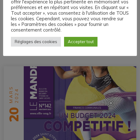
Bulletin Municipal Été
offrir l'expérience la plus pertinente en mémorisant vos
préférences et en répétant vos visites. En cliquant sur «
2024
Tout accepter », vous consentez à l'utilisation de TOUS
les cookies. Cependant, vous pouvez vous rendre sur
les « Paramètres des cookies » pour fournir un
consentement contrôlé.
Réglages des cookies
Accepter tout
PUBLICATION PRÉCÉDENTE
MARS
2024
20