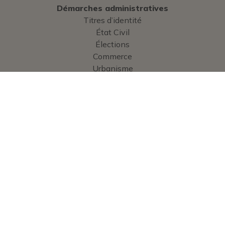
Démarches administratives
Titres d’identité
État Civil
Élections
Commerce
Urbanisme
Cimetière
Enfance
Services
Services administratifs
Vie communale
Bulletin municipal
Guide pratique
Contact