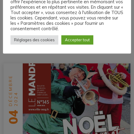
Bulletin Municipal
offrir l'expérience la plus pertinente en mémorisant vos
préférences et en répétant vos visites. En cliquant sur «
Printemps 2025
Tout accepter », vous consentez à l'utilisation de TOUS
les cookies. Cependant, vous pouvez vous rendre sur
les « Paramètres des cookies » pour fournir un
consentement contrôlé.
Réglages des cookies
Accepter tout
PUBLICATION PRÉCÉDENTE
DÉCEMBRE
2024
04