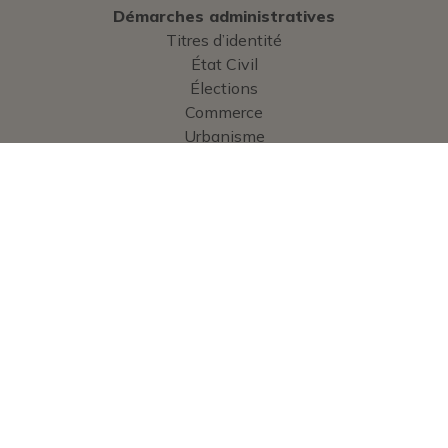
Démarches administratives
Titres d’identité
État Civil
Élections
Commerce
Urbanisme
Cimetière
Enfance
Services
Services administratifs
Vie communale
Bulletin municipal
Guide pratique
Contact