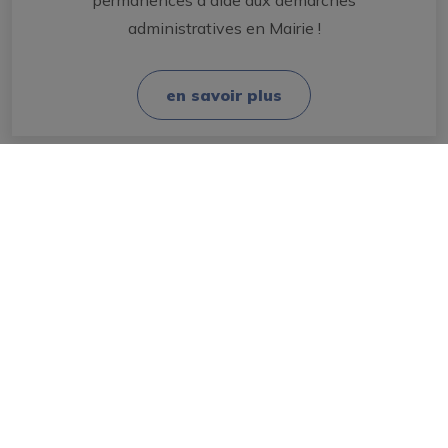
permanences d'aide aux démarches
administratives en Mairie !
en savoir plus
Mairie
Les élus
Conseil Municipal
Démarches administratives
Titres d’identité
État Civil