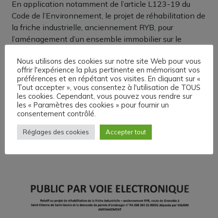
En application notamment de l’article L123-19 du
Code de l’Environnement, le projet de réhabilitation de
la friche industrielle, anciennement RYB, pour
l’aménagement d’un ensemble immobilier sur le
territoire de Saint-Etienne de Saint-Geoirs, est soumis
Nous utilisons des cookies sur notre site Web pour vous
à la Procédure de Participation au Public par voie
offrir l'expérience la plus pertinente en mémorisant vos
électronique.
préférences et en répétant vos visites. En cliquant sur «
Tout accepter », vous consentez à l'utilisation de TOUS
Vous trouverez ci-dessous l’ensemble des pièces du
les cookies. Cependant, vous pouvez vous rendre sur
dossier concernant l’aménagement d’un ensemble
les « Paramètres des cookies » pour fournir un
consentement contrôlé.
immobilier par la SOCIETE VALRIM AMENAGEMENT.
Vous pouvez faire part de votre avis via l’adresse mail
Réglages des cookies
Accepter tout
suivante :
ppve@ville-sesg.fr