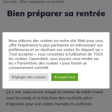
Accueil
»
Bien préparer sa rentrée
Bien préparer sa rentrée
Nous utilisons des cookies sur notre site Web pour vous
offrir l'expérience la plus pertinente en mémorisant vos
préférences et en répétant vos visites. En cliquant sur «
Tout accepter », vous consentez à l'utilisation de TOUS
les cookies. Cependant, vous pouvez vous rendre sur
les « Paramètres des cookies » pour fournir un
consentement contrôlé.
Réglages des cookies
Accepter tout
Ça y est, nous avons troqué la chaleur du sable chaud
sous les pieds et la fraicheur des cocktails plein
d’agrumes pour une météo humide et vivifiante.