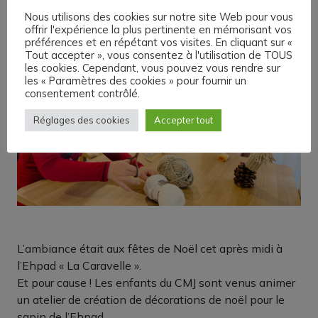
Nous utilisons des cookies sur notre site Web pour vous
offrir l'expérience la plus pertinente en mémorisant vos
préférences et en répétant vos visites. En cliquant sur «
Tout accepter », vous consentez à l'utilisation de TOUS
les cookies. Cependant, vous pouvez vous rendre sur
les « Paramètres des cookies » pour fournir un
consentement contrôlé.
Réglages des cookies
Accepter tout
L’ambiance était aux fêtes de Noël cet après midi à
l’Ehpad « La Caravelle ».
Et pour cause ! Les enfants du CMJ sont venus animer
un atelier de création de décorations de noël pour le
sapin de l’Ehpad.