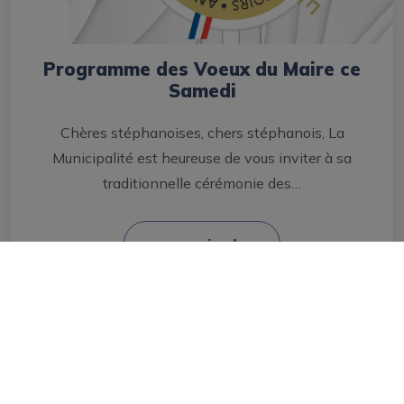
Programme des Voeux du Maire ce
Samedi
Chères stéphanoises, chers stéphanois, La
Municipalité est heureuse de vous inviter à sa
traditionnelle cérémonie des…
en savoir plus