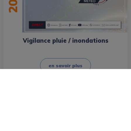
20
Vigilance pluie / inondations
en savoir plus
Mairie
Les élus