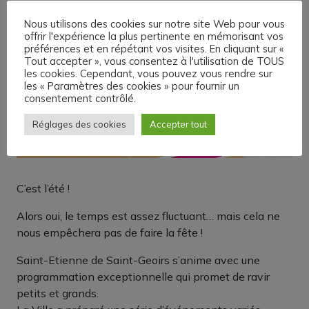
Nous utilisons des cookies sur notre site Web pour vous
offrir l'expérience la plus pertinente en mémorisant vos
préférences et en répétant vos visites. En cliquant sur «
Tout accepter », vous consentez à l'utilisation de TOUS
les cookies. Cependant, vous pouvez vous rendre sur
les « Paramètres des cookies » pour fournir un
consentement contrôlé.
Réglages des cookies
Accepter tout
C’est l’été !
Alors oui, le temps est assez fluctuant… mais cela ne
nous empêchera pas de faire la fête !
Saint-Etienne de Saint-Geoirs s’anime avec une
programmation exceptionnelle qui promet de ravir
petits et grands.