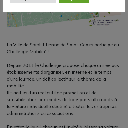
La Ville de Saint-Etienne de Saint-Geoirs participe au
Challenge Mobilité !
Depuis 2011 le Challenge propose chaque année aux
établissements d’organiser, en interne et le temps
d’une journée, un défi collectif sur le thème de la
mobilité.
Il s’agit ici d’un réel outil de promotion et de
sensibilisation aux modes de transports alternatifs à
la voiture individuelle destiné à toutes les entreprises,
administrations ou associations.
En effet, le jour J, chacun est invité à laisser sa voiture