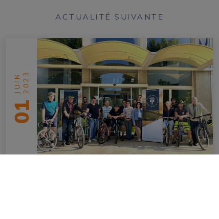
ACTUALITÉ SUIVANTE
2023
JUIN
01
Pari tenu !
La Ville de Saint-Etienne de Saint-Geoirs
participe au Challenge Mobilité ! Depuis 2011 le