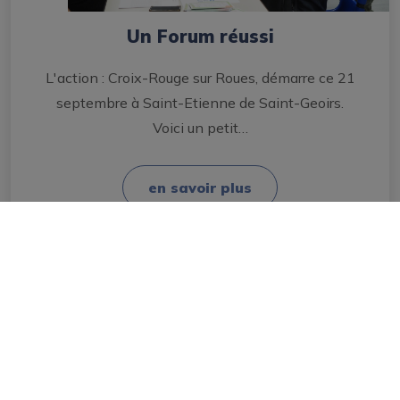
Un Forum réussi
L'action : Croix-Rouge sur Roues, démarre ce 21
septembre à Saint-Etienne de Saint-Geoirs.
Voici un petit…
en savoir plus
Mairie
Les élus
Conseil Municipal