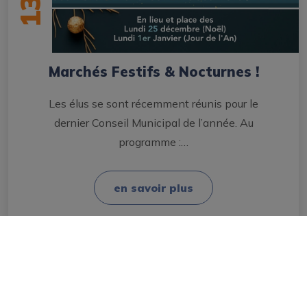
13
Marchés Festifs & Nocturnes !
Les élus se sont récemment réunis pour le
dernier Conseil Municipal de l’année. Au
programme :…
en savoir plus
ACTUALITÉ SUIVANTE