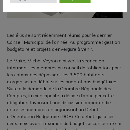
Les élus se sont récemment réunis pour le dernier
Conseil Municipal de l’année. Au programme : gestion
budgétaire et projets d’envergure à venir.
Le Maire, Michel Veyron a ouvert la séance en
informant les membres du conseil de l’obligation, pour
les communes dépassant les 3 500 habitants,
d’organiser un débat sur les orientations budgétaires.
Suite à la demande de la Chambre Régionale des
Comptes, la municipalité a décidé d’anticiper cette
obligation favorisant une discussion approfondie
entre les membres en organisant un Débat
d’Orientation Budgétaire (DOB). Ce débat, qui a lieu
deux mois avant l’examen du budget, se concentre sur