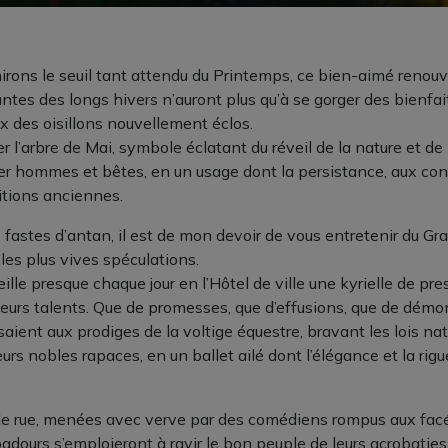
irons le seuil tant attendu du Printemps, ce bien-aimé renouv
es des longs hivers n’auront plus qu’à se gorger des bienfait
 des oisillons nouvellement éclos.
er l’arbre de Mai, symbole éclatant du réveil de la nature et de
fier hommes et bêtes, en un usage dont la persistance, aux co
itions anciennes.
s fastes d’antan, il est de mon devoir de vous entretenir du 
 les plus vives spéculations.
lle presque chaque jour en l’Hôtel de ville une kyrielle de pr
leurs talents. Que de promesses, que d’effusions, que de dém
ssaient aux prodiges de la voltige équestre, bravant les lois na
rs nobles rapaces, en un ballet ailé dont l’élégance et la rigue
 rue, menées avec verve par des comédiens rompus aux facétie
adours s’emploieront à ravir le bon peuple de leurs acrobatie