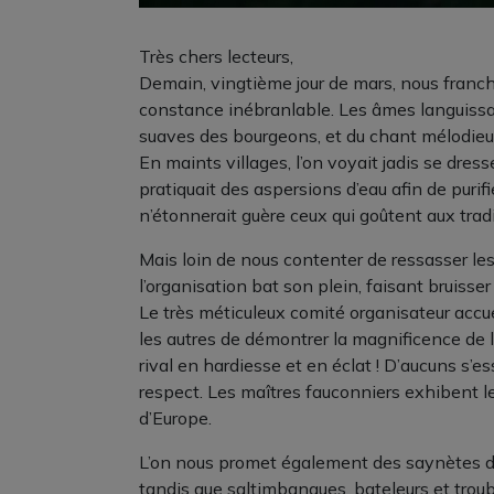
Très chers lecteurs,
Demain, vingtième jour de mars, nous franch
constance inébranlable. Les âmes languissant
suaves des bourgeons, et du chant mélodieux
En maints villages, l’on voyait jadis se dress
pratiquait des aspersions d’eau afin de puri
n’étonnerait guère ceux qui goûtent aux trad
Mais loin de nous contenter de ressasser le
l’organisation bat son plein, faisant bruisser
Le très méticuleux comité organisateur accuei
les autres de démontrer la magnificence de 
rival en hardiesse et en éclat ! D’aucuns s’e
respect. Les maîtres fauconniers exhibent leu
d’Europe.
L’on nous promet également des saynètes de
tandis que saltimbanques, bateleurs et troub