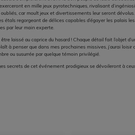
s’exerceront en mille jeux pyrotechniques, rivalisant d’ingénios
ubliés, car moult jeux et divertissements leur seront dévolus.
s étals regorgeant de délices capables d’égayer les palais les 
es par leur main experte.
t être laissé au caprice du hasard ! Chaque détail fait l’objet 
plaît à penser que dans mes prochaines missives, j’aurai loisir 
bre ou susurrée par quelque témoin privilégié.
ges secrets de cet événement prodigieux se dévoileront à ceux qu