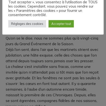
Tout accepter », vous consentez à l'utilisation de TOUS
les cookies. Cependant, vous pouvez vous rendre sur
les « Paramètres des cookies » pour fournir un
consentement contrôlé.
Réglages des cookies
Accepter tout
Très chers lecteurs,
Qu’on se le dise, nous ne sommes plus qu’à vingt-cinq
jours du Grand Événement de la Saison.
Déjà l’on sent, dans l’air que les martinets strient avec
jubilation, une hâte exquise, celle des choses que l’on
attend depuis toujours sans jamais oser les presser.
La chaleur s’est installée sans fracas, comme une
invitée qu’on n’attendait pas si tôt mais que l’on reçoit
avec gratitude. Et les fenêtres ne sont pas les seules à
s’ouvrir : les cœurs en font tout autant. Il y a quarante
semaines, à l’aube d’un automne encore timide,
naissait la première de ces Chroniques. Depuis, elles
se sont égrenées, compagnes fidèles de nos saisons,