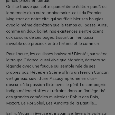
jamais prises en défaut.
Or il se trouve que cette quarantième édition paraît au
lendemain d’un autre anniversaire : celui du Premier
Magistrat de notre cité, qui soufflait hier ses bougies
avec la même discrétion que le temps qui passe. Ainsi,
comme un doux ballet, nos existences s’entrelacent
aux saisons de ces pages, tissant un lien aussi
invisible que précieux entre l’intime et le commun.
Pour l’heure, les coulisses bruissent ! Bientôt, sur scène,
la troupe C’dance, aussi vive que Mandrin, dansera sa
légende avec une fougue qui semble née de ses
propres pas. Rêves en Scène offrira un French Cancan
vertigineux, suivi d’une Assasymphonie en clair-
obscur, où la passion flirte avec le péril. La compagnie
Indigo mêlera étoffes et refrains dans un florilège tiré
des grandes comédies musicales : Robin des Bois,
Mozart, Le Roi Soleil, Les Amants de la Bastille…
Enfin, Woaïni, rêveuse et insoumise, lèvera le voile sur