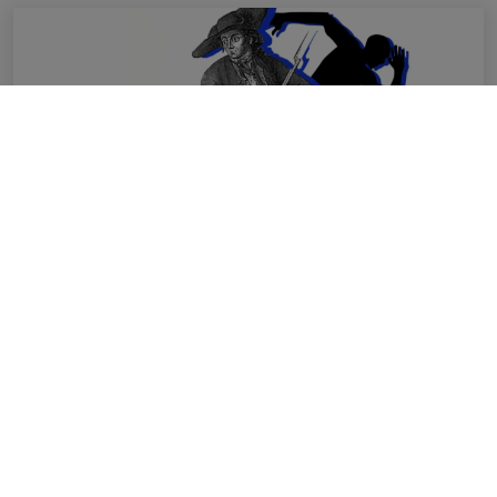
2025
JUIN
19
Trail du contrebandier
en savoir plus