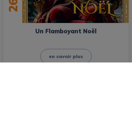
26
Un Flamboyant Noël
en savoir plus
Mairie
Les élus
Conseil Municipal