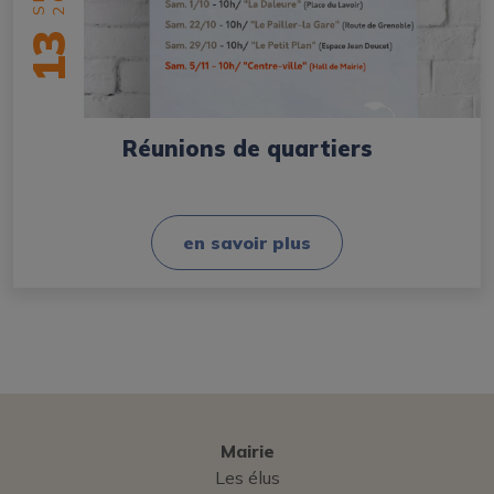
13
Réunions de quartiers
en savoir plus
Mairie
Les élus