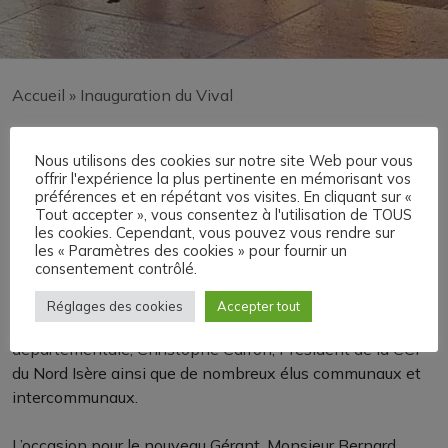
Accueil
»
Inauguration du Vival
Inauguration du Vival
Nous utilisons des cookies sur notre site Web pour vous
offrir l'expérience la plus pertinente en mémorisant vos
préférences et en répétant vos visites. En cliquant sur «
Retour en image sur une inauguration réussie ce week-
Tout accepter », vous consentez à l'utilisation de TOUS
end à Saint-Etienne de Saint-Geoirs.
les cookies. Cependant, vous pouvez vous rendre sur
les « Paramètres des cookies » pour fournir un
consentement contrôlé.
Le Maire inaugurait en effet les travaux de réfection et la
reprise du magasin Vival en compagnie de Yannick
Réglages des cookies
Accepter tout
Neuder, Député de l’Isère; Claire Debost, Conseillère
départementale; Christophe Carron, Président de la CCI
du Nord Isère ainsi que de nombreux élus communaux et
intercommunaux.
L’occasion pour le nouveau Gérant, Monsieur Bernard