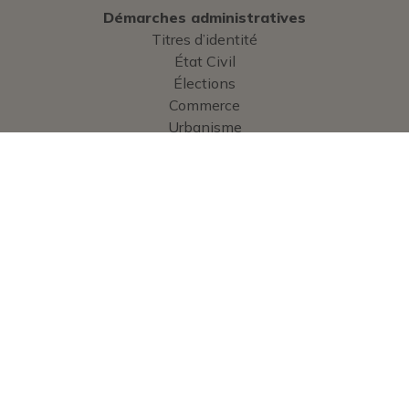
Démarches administratives
Titres d’identité
État Civil
Élections
Commerce
Urbanisme
Cimetière
Enfance
Services
Services administratifs
Vie communale
Bulletin municipal
Guide pratique
Contact