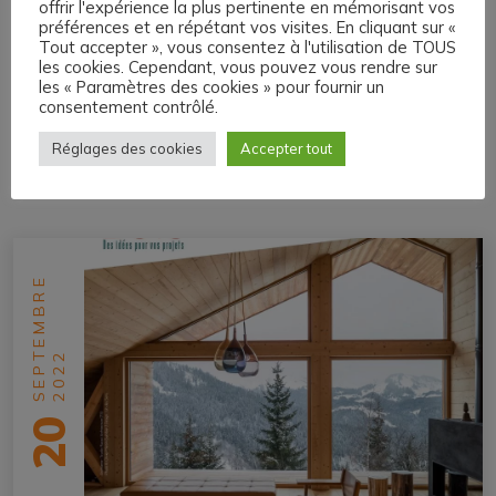
Journée jeux
offrir l'expérience la plus pertinente en mémorisant vos
préférences et en répétant vos visites. En cliquant sur «
Tout accepter », vous consentez à l'utilisation de TOUS
les cookies. Cependant, vous pouvez vous rendre sur
Nouvelle journée jeux à Saint-Etienne de Saint-Geoirs !
les « Paramètres des cookies » pour fournir un
consentement contrôlé.
Réglages des cookies
Accepter tout
ACTUALITÉ PRÉCÉDENTE
SEPTEMBRE
2022
20