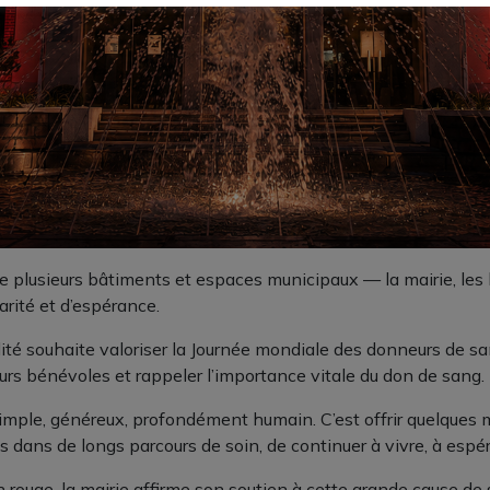
ère plusieurs bâtiments et espaces municipaux — la mairie, les
arité et d’espérance.
lité souhaite valoriser la Journée mondiale des donneurs de s
eurs bénévoles et rappeler l’importance vitale du don de sang.
simple, généreux, profondément humain. C’est offrir quelques
 dans de longs parcours de soin, de continuer à vivre, à espére
ouge, la mairie affirme son soutien à cette grande cause de s