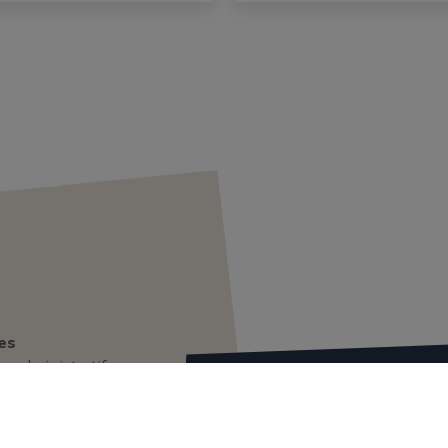
es
s administratifs
Hôtel de Ville
Place Alexandre Gagneux
ommunale
CS 30104
n municipal
38590 Saint-Etienne de Sai