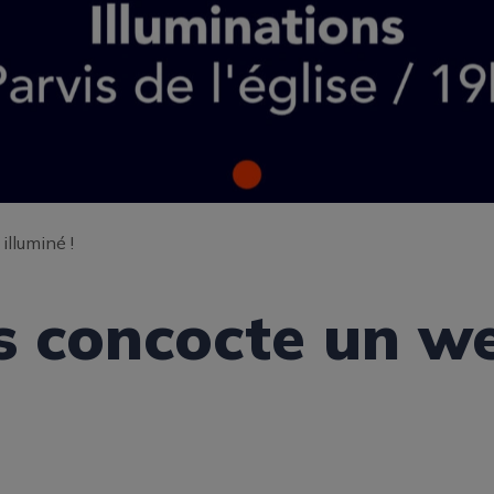
illuminé !
us concocte un w