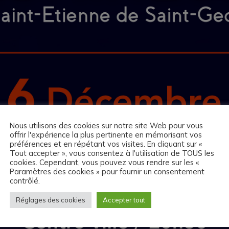
Nous utilisons des cookies sur notre site Web pour vous
offrir l'expérience la plus pertinente en mémorisant vos
préférences et en répétant vos visites. En cliquant sur «
Tout accepter », vous consentez à l'utilisation de TOUS les
cookies. Cependant, vous pouvez vous rendre sur les «
Paramètres des cookies » pour fournir un consentement
contrôlé.
Réglages des cookies
Accepter tout