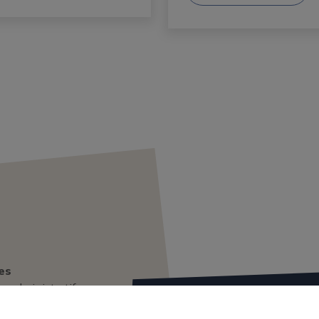
es
s administratifs
Hôtel de Ville
Place Alexandre Gagneux
ommunale