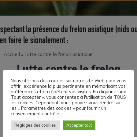
Accueil
»
Lutte contre le frelon asiatique
Lutte contre le frelon
asiatique
Nous utilisons des cookies sur notre site Web pour vous
offrir l'expérience la plus pertinente en mémorisant vos
préférences et en répétant vos visites. En cliquant sur «
Tout accepter », vous consentez à l'utilisation de TOUS
les cookies. Cependant, vous pouvez vous rendre sur
les « Paramètres des cookies » pour fournir un
Madame, Monsieur,
consentement contrôlé.
Le frelon asiatique ou frelon à pattes jaunes est une
Réglages des cookies
Accepter tout
espèce invasive. Il participe à la disparition d’autres