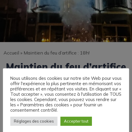
Accueil
»
Maintien du feu d’artifice : 18h!
Maintien du feu d’artifice
: 18h!
Nous utilisons des cookies sur notre site Web pour vous
offrir l'expérience la plus pertinente en mémorisant vos
préférences et en répétant vos visites. En cliquant sur «
Tout accepter », vous consentez à l'utilisation de TOUS
les cookies. Cependant, vous pouvez vous rendre sur
les « Paramètres des cookies » pour fournir un
consentement contrôlé.
Réglages des cookies
Accepter tout