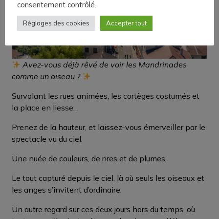
consentement contrôlé.
Réglages des cookies
Accepter tout
Avez-vous déjà rêvé de voir les Mandrinades
comme un oiseau ?
Survolant les rues animées, les cortèges costumés et
la place en liesse…
Prenez de la hauteur, et laissez-vous émerveiller par le
spectacle vu du ciel.
Une nuée de couleurs, de rires et de plumes,
Le tout capturé depuis le ciel, là où seuls les oiseaux et
les anges s’invitent d’ordinaire.
Un autre regard sur ces deux jours hors du temps, où