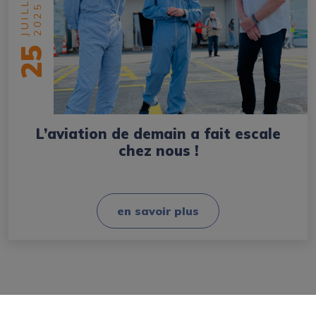
JUILLET
2025
25
L’aviation de demain a fait escale
chez nous !
en savoir plus