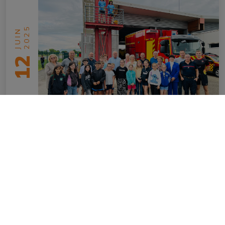
2025
JUIN
12
JSP et CMJ
en savoir plus