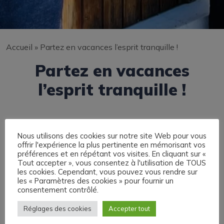
Accueil
»
Partez en vacances l’esprit tranquille !
Partez en vacances
l’esprit tranquille !
Nous utilisons des cookies sur notre site Web pour vous
La Municipalité de Saint-Etienne de Saint-Geoirs et
offrir l'expérience la plus pertinente en mémorisant vos
son service de Police Municipale mettent en place
préférences et en répétant vos visites. En cliquant sur «
Tout accepter », vous consentez à l'utilisation de TOUS
l’Opération Tranquillité Vacances.
les cookies. Cependant, vous pouvez vous rendre sur
les « Paramètres des cookies » pour fournir un
consentement contrôlé.
Afin de prévenir les éventuels cambriolages, la Police
Réglages des cookies
Accepter tout
Municipale propose aux habitants de la commune