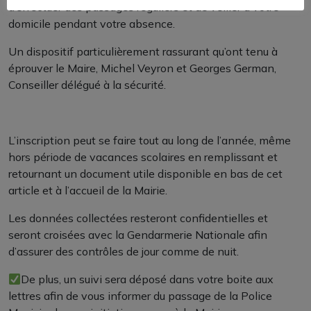
d’effectuer des passages réguliers et de veiller à votre
domicile pendant votre absence.
Un dispositif particulièrement rassurant qu’ont tenu à
éprouver le Maire, Michel Veyron et Georges German,
Conseiller délégué à la sécurité.
L’inscription peut se faire tout au long de l’année, même
hors période de vacances scolaires en remplissant et
retournant un document utile disponible en bas de cet
article et à l’accueil de la Mairie.
Les données collectées resteront confidentielles et
seront croisées avec la Gendarmerie Nationale afin
d’assurer des contrôles de jour comme de nuit.
De plus, un suivi sera déposé dans votre boite aux
lettres afin de vous informer du passage de la Police