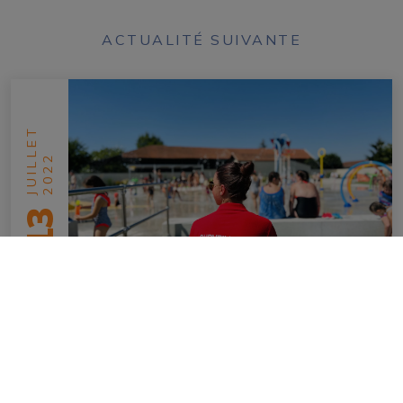
ACTUALITÉ SUIVANTE
JUILLET
2022
13
L’île aux Castors fait le plein !
en savoir plus