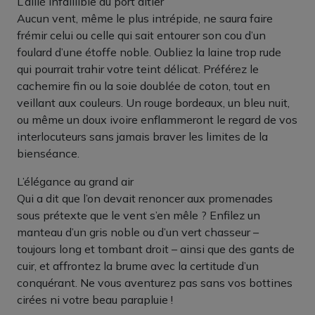
L’allié infaillible du port altier
Aucun vent, même le plus intrépide, ne saura faire
frémir celui ou celle qui sait entourer son cou d’un
foulard d’une étoffe noble. Oubliez la laine trop rude
qui pourrait trahir votre teint délicat. Préférez le
cachemire fin ou la soie doublée de coton, tout en
veillant aux couleurs. Un rouge bordeaux, un bleu nuit,
ou même un doux ivoire enflammeront le regard de vos
interlocuteurs sans jamais braver les limites de la
bienséance.
L’élégance au grand air
Qui a dit que l’on devait renoncer aux promenades
sous prétexte que le vent s’en mêle ? Enfilez un
manteau d’un gris noble ou d’un vert chasseur –
toujours long et tombant droit – ainsi que des gants de
cuir, et affrontez la brume avec la certitude d’un
conquérant. Ne vous aventurez pas sans vos bottines
cirées ni votre beau parapluie !