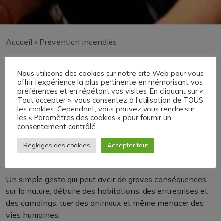
Accueil
»
Prévention incendies
Prévention incendies
Nous utilisons des cookies sur notre site Web pour vous
offrir l'expérience la plus pertinente en mémorisant vos
préférences et en répétant vos visites. En cliquant sur «
En France, 9 feux sur 10 sont d’origine humaine : en cas
Tout accepter », vous consentez à l'utilisation de TOUS
de sécheresse, de canicule ou de vent fort, un mégot mal
les cookies. Cependant, vous pouvez vous rendre sur
les « Paramètres des cookies » pour fournir un
éteint jeté depuis une fenêtre de voiture ou en bord de
consentement contrôlé.
route, une étincelle dans un champ ou un jardin peut
suffire à dévaster des hectares de végétation en quelques
Réglages des cookies
Accepter tout
minutes seulement.
Un simple geste qui peut avoir de graves conséquences
sur la nature, détruire des habitations, des entreprises et
des campings, tuer des animaux et même menacer des
vies humaines.