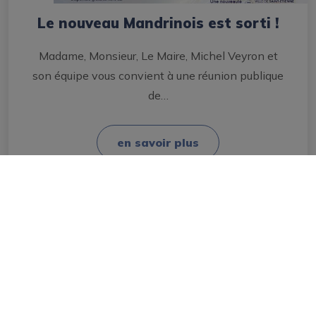
Le nouveau Mandrinois est sorti !
Madame, Monsieur, Le Maire, Michel Veyron et
son équipe vous convient à une réunion publique
de…
en savoir plus
Mairie
Les élus
Conseil Municipal