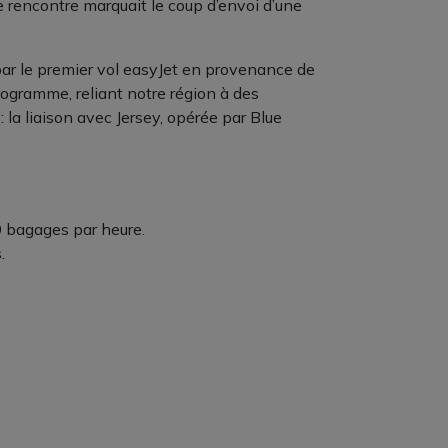
e rencontre marquait le coup d’envoi d’une
par le premier vol easyJet en provenance de
rogramme, reliant notre région à des
a liaison avec Jersey, opérée par Blue
0 bagages par heure.
.