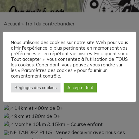
Accueil
»
Trail du contrebandier
Trail du contrebandier
Nous utilisons des cookies sur notre site Web pour vous
offrir l'expérience la plus pertinente en mémorisant vos
préférences et en répétant vos visites. En cliquant sur «
Tout accepter », vous consentez à l'utilisation de TOUS
les cookies. Cependant, vous pouvez vous rendre sur
La 3ème édition du Trail du Contrebandier co-organisée
les « Paramètres des cookies » pour fournir un
consentement contrôlé.
par la Municipalité et l’association Oxygène approche !
Vous êtes vous inscrits ?
Réglages des cookies
Accepter tout
Au programme :
30km / 1000m de D+
14km et 400m de D+
9km et 180m de D+
Marche 10km & 15km + Course enfant
NE TARDEZ PLUS ! Venez découvrir avec nous ces