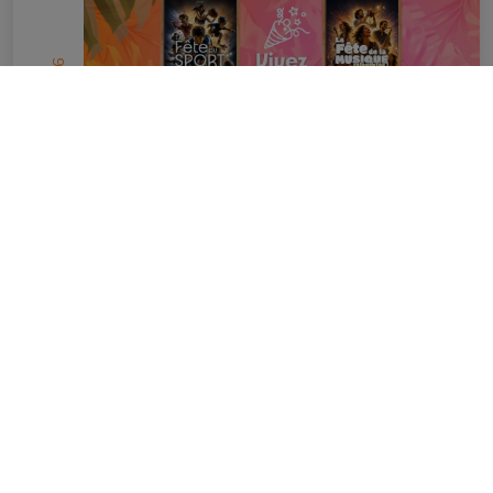
2026
MAI
12
Vivez un été spectaculaire…
en savoir plus