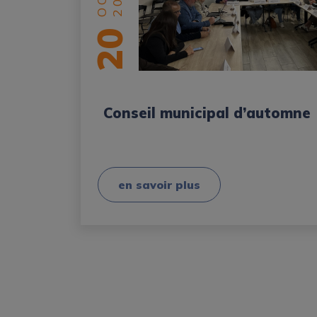
20
Conseil municipal d’automne
en savoir plus