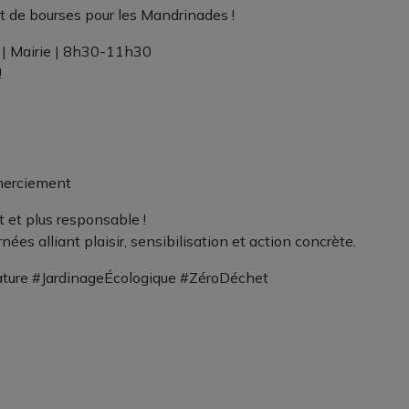
 de bourses pour les Mandrinades !
 | Mairie | 8h30-11h30
!
emerciement
 et plus responsable !
es alliant plaisir, sensibilisation et action concrète.
ture #JardinageÉcologique #ZéroDéchet