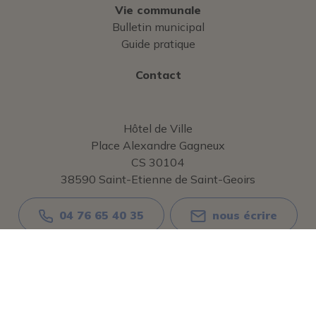
Vie communale
Bulletin municipal
Guide pratique
Contact
Hôtel de Ville
Place Alexandre Gagneux
CS 30104
38590 Saint-Etienne de Saint-Geoirs
04 76 65 40 35
nous écrire
Lundi au Vendredi
8h30 - 12h00 / 13h30 - 16h30
*Hors service CNI / Passeports (horaires différents)