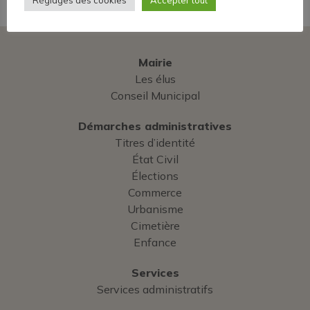
Réglages des cookies
Accepter tout
Mairie
Les élus
Conseil Municipal
Démarches administratives
Titres d’identité
État Civil
Élections
Commerce
Urbanisme
Cimetière
Enfance
Services
Services administratifs