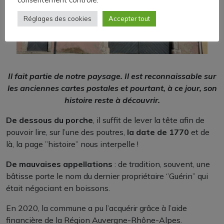
Réglages des cookies
Accepter tout
Il fait partie de notre paysage. Il est reconnaissable sur
les anciennes cartes postales et pourtant, à ce jour, son
histoire reste à découvrir.
De dessous du porche
, il suffit de lever la tête afin de
pouvoir lire, sur l’une des poutres,
la date de 1770
et de
là, la page ’’histoire’’ nous interpelle !
De mauvaises appellations
: de tradition, souvent, une
bâtisse porte le nom du dernier propriétaire ‘’Guérin’’ qui
était négociant en boissons.
En 2020, la commune a pu l’acquérir grâce à l’aide
financière de la Région Auvergne-Rhône-Alpes.