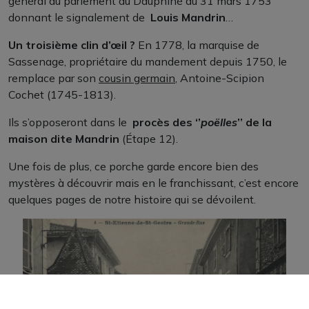
général au parlement du Dauphiné du 31 mars 1753
donnant le signalement de
Louis Mandrin
…
Un troisième clin d’œil ?
En 1778, la marquise de
Sassenage, propriétaire du mandement depuis 1750, le
remplace par son
cousin germain
, Antoine-Scipion
Cochet (1745-1813).
Ils s’opposeront dans le
procès des ‘’
poëlles
’’ de la
maison dite Mandrin
(Étape 12).
Une fois de plus, ce porche garde encore bien des
mystères à découvrir mais en le franchissant, c’est encore
quelques pages de notre histoire qui se dévoilent.