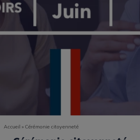
Accueil
»
Cérémonie citoyenneté