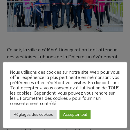
Ce soir, la ville a célébré l’inauguration tant attendue
des vestiaires-tribunes de la Daleure, un événement
important pour la commune.
Nous utilisons des cookies sur notre site Web pour vous
Autour du Maire, Michel Veyron, de nombreuses
offrir l'expérience la plus pertinente en mémorisant vos
personnalités étaient présentes pour l’occasion, parmi
préférences et en répétant vos visites. En cliquant sur «
Tout accepter », vous consentez à l'utilisation de TOUS
lesquelles le Député et conseiller régional Yannick
les cookies. Cependant, vous pouvez vous rendre sur
Neuder, le Président du Département Jean-Pierre
les « Paramètres des cookies » pour fournir un
Barbier, et le Président de Bièvre-Isère Communauté,
consentement contrôlé.
Joël Gullon. Les élus stéphanois, les représentants des
Réglages des cookies
Accepter tout
forces de l’ordre et de secours, ainsi que les présidents
d’associations et sportifs locaux ont également