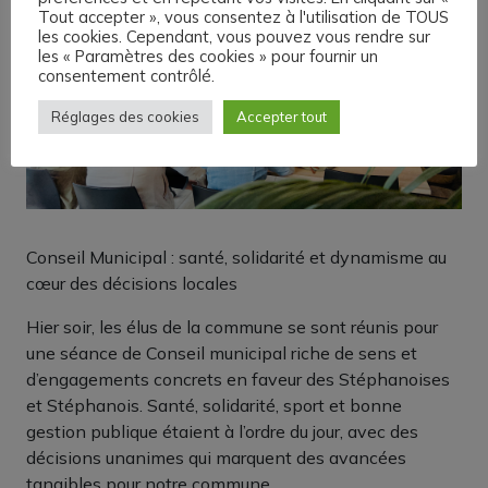
Tout accepter », vous consentez à l'utilisation de TOUS
les cookies. Cependant, vous pouvez vous rendre sur
les « Paramètres des cookies » pour fournir un
consentement contrôlé.
Réglages des cookies
Accepter tout
Conseil Municipal : santé, solidarité et dynamisme au
cœur des décisions locales
Hier soir, les élus de la commune se sont réunis pour
une séance de Conseil municipal riche de sens et
d’engagements concrets en faveur des Stéphanoises
et Stéphanois. Santé, solidarité, sport et bonne
gestion publique étaient à l’ordre du jour, avec des
décisions unanimes qui marquent des avancées
tangibles pour notre commune.