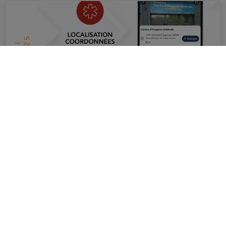
2025
MAI
14
Le centre d’imagerie médicale est
sur l’appli !
en savoir plus