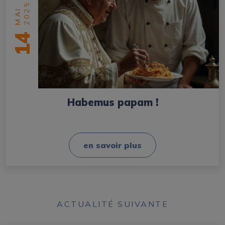
2025
MAI
14
Habemus papam !
en savoir plus
ACTUALITÉ SUIVANTE