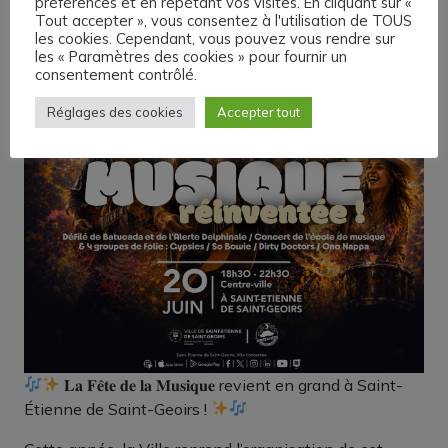
préférences et en répétant vos visites. En cliquant sur «
Tout accepter », vous consentez à l'utilisation de TOUS
les cookies. Cependant, vous pouvez vous rendre sur
les « Paramètres des cookies » pour fournir un
consentement contrôlé.
Réglages des cookies
Accepter tout
𝐋𝐚 𝐅𝐞̂𝐭𝐞 𝐝𝐞 𝐥𝐚 𝐌𝐮𝐬𝐢𝐪𝐮𝐞 revient en grand à Saint-
Étienne de Saint-Geoirs !