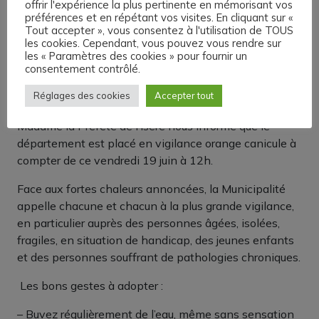
offrir l'expérience la plus pertinente en mémorisant vos
préférences et en répétant vos visites. En cliquant sur «
Tout accepter », vous consentez à l'utilisation de TOUS
les cookies. Cependant, vous pouvez vous rendre sur
les « Paramètres des cookies » pour fournir un
consentement contrôlé.
Vigilance orange canicule dès ce vendredi 19 juin à
Réglages des cookies
Accepter tout
midi
Madame la Préfète de l’Isère nous informe que le
département est placé en vigilance orange canicule à
compter de ce vendredi 19 juin à 12h.
Face aux fortes chaleurs annoncées, la Municipalité
appelle chacune et chacun à la plus grande vigilance,
en particulier auprès des personnes âgées, isolées,
fragiles, en situation de handicap, des jeunes enfants
et des personnes souffrant de pathologies chroniques.
️ Les bons gestes à adopter :
– Buvez régulièrement de l’eau, même sans sensation