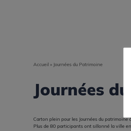
Accueil
»
Journées du Patrimoine
Journées du
Carton plein pour les Journées du patrimoine
Plus de 80 participants ont sillonné la ville e